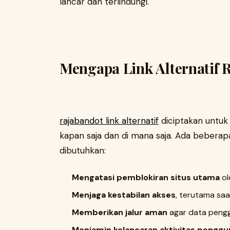
lancar dan terlindungi.
Mengapa Link Alternatif 
rajabandot link alternatif
diciptakan untu
kapan saja dan di mana saja. Ada beberapa
dibutuhkan:
Mengatasi pemblokiran situs utama
ol
Menjaga kestabilan akses
, terutama sa
Memberikan jalur aman
agar data pengg
Menjamin kelancaran aktivitas penggu