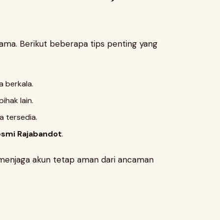
ama. Berikut beberapa tips penting yang
 berkala.
ihak lain.
ka tersedia.
resmi Rajabandot
.
 menjaga akun tetap aman dari ancaman