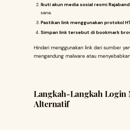
Ikuti akun media sosial resmi Rajaban
sana.
Pastikan link menggunakan protokol 
Simpan link tersebut di bookmark br
Hindari menggunakan link dari sumber yan
mengandung malware atau menyebabkan p
Langkah-Langkah Login
Alternatif