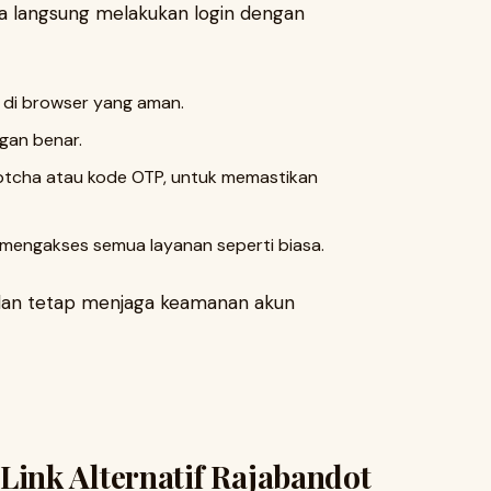
sa langsung melakukan login dengan
di browser yang aman.
gan benar.
aptcha atau kode OTP, untuk memastikan
g mengakses semua layanan seperti biasa.
 dan tetap menjaga keamanan akun
ink Alternatif Rajabandot