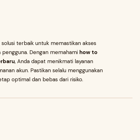
 solusi terbaik untuk memastikan akses
mua pengguna. Dengan memahami
how to
erbaru
, Anda dapat menikmati layanan
manan akun. Pastikan selalu menggunakan
tap optimal dan bebas dari risiko.