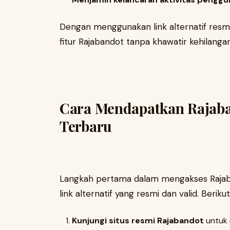
Dengan menggunakan link alternatif resm
fitur Rajabandot tanpa khawatir kehilang
Cara Mendapatkan Rajaban
Terbaru
Langkah pertama dalam mengakses Raja
link alternatif yang resmi dan valid. Berik
Kunjungi situs resmi Rajabandot
untuk 