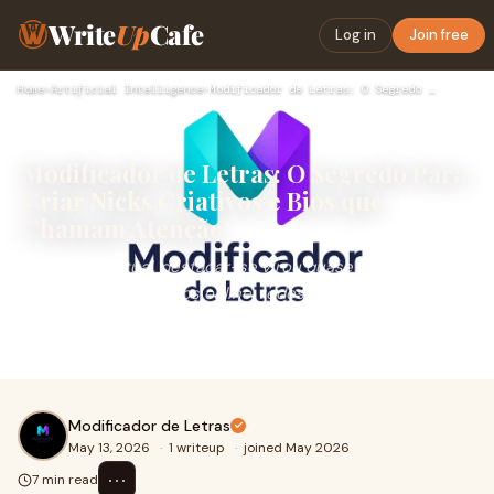
Write
Up
Cafe
Log in
Join free
Home
›
Artificial Intelligence
›
Modificador de Letras: O Segredo Para Criar Nicks Criativos …
Modificador de Letras: O Segredo Para
Criar Nicks Criativos e Bios que
Chamam Atenção
Na internet atual, destacar-se virou quase uma
necessidade. Em jogos online, redes sociais e aplicativos
de conversa, um nome comum muitas vezes passa
desper...
Modificador de Letras
May 13, 2026
·
1 writeup
·
joined May 2026
⋯
7 min read