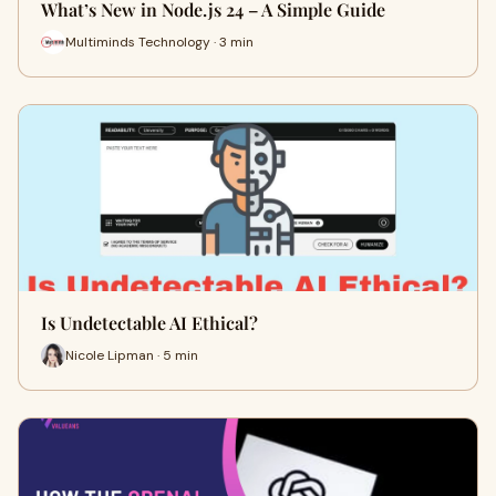
What’s New in Node.js 24 – A Simple Guide
Multiminds Technology · 3 min
Is Undetectable AI Ethical?
Nicole Lipman · 5 min