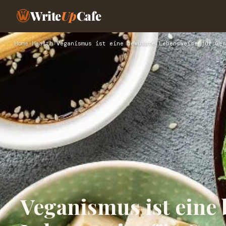
Write
Up
Cafe
Home
›
Health
›
Veganismus ist eine bewusste Lebensweise für Ges
Veganismus ist eine