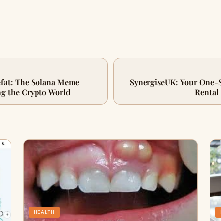
efat: The Solana Meme
SynergiseUK: Your One-S
ng the Crypto World
Rental
HEALTH