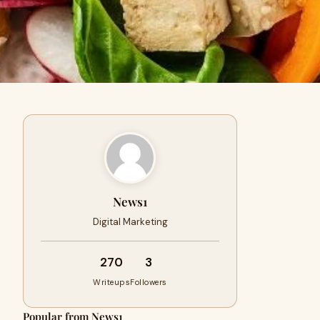
News1
Digital Marketing
270
3
Writeups
Followers
Popular from News1