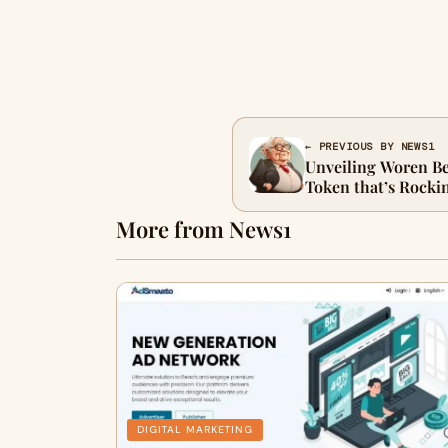
← PREVIOUS BY NEWS1
Unveiling Woren B
Token that’s Rocki
More from News1
DIGITAL MARKETING