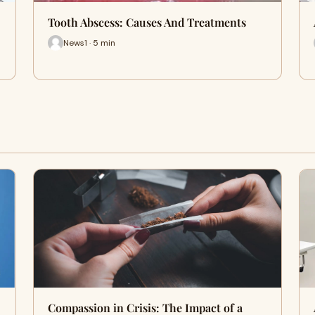
Tooth Abscess: Causes And Treatments
News1 · 5 min
Compassion in Crisis: The Impact of a