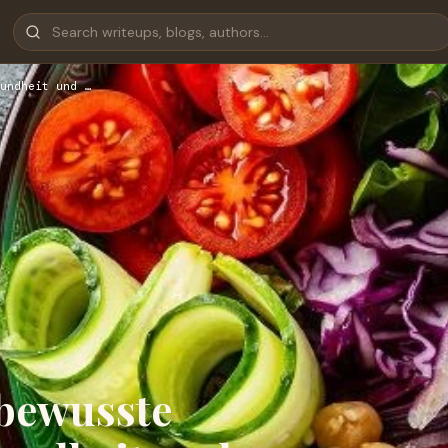
undheit und …
 bewusste