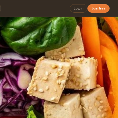
Log in
Join free