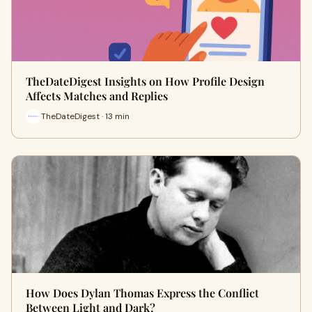
TheDateDigest Insights on How Profile Design
Affects Matches and Replies
TheDateDigest · 13 min
How Does Dylan Thomas Express the Conflict
Between Light and Dark?