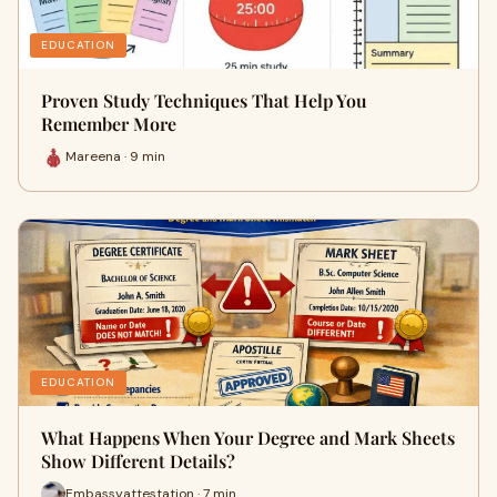
EDUCATION
Proven Study Techniques That Help You
Remember More
Mareena · 9 min
EDUCATION
What Happens When Your Degree and Mark Sheets
Show Different Details?
Embassyattestation · 7 min