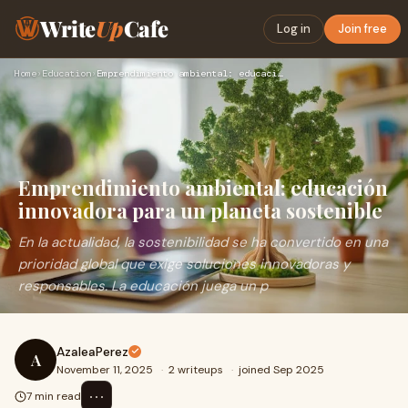
Write
Up
Cafe
Log in
Join free
Home
›
Education
›
Emprendimiento ambiental: educación innovadora para un plane…
Emprendimiento ambiental: educación
innovadora para un planeta sostenible
En la actualidad, la sostenibilidad se ha convertido en una
prioridad global que exige soluciones innovadoras y
responsables. La educación juega un p
AzaleaPerez
A
November 11, 2025
·
2 writeups
·
joined Sep 2025
⋯
7 min read