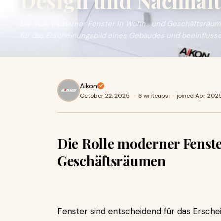
Design und Nachhalt
Die Rolle moderner Fenster in Wohn- und Geschäftsräu
für das Erscheinungsbild eines Gebäudes und beeinfluss
Aikon
October 22, 2025
·
6 writeups
·
joined Apr 202
Die Rolle moderner Fenst
Geschäftsräumen
Fenster sind entscheidend für das Ersche