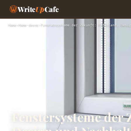
Write
Up
Cafe
Home
›
Home-decor
›
Fenstersysteme der Zukunft: Effizienz, Desig
Fenstersysteme der Z