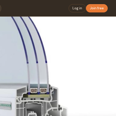
Log in
Join free