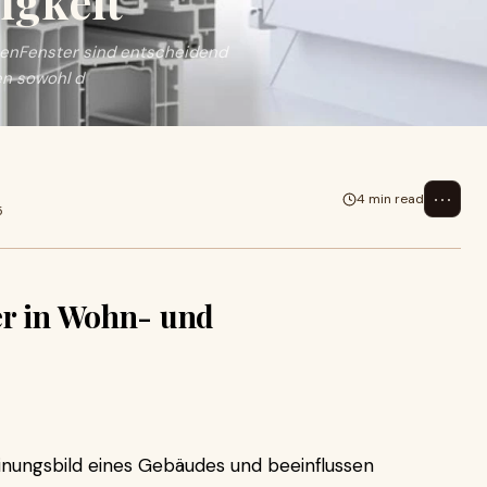
igkeit
menFenster sind entscheidend
en sowohl d
⋯
4 min read
5
er in Wohn- und
inungsbild eines Gebäudes und beeinflussen