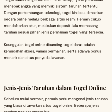
menebak angka yang memiliki sistem taruhan tertentu.
Dengan perkembangan teknologi, togel kini bisa dimainkan
secara online melalui berbagai situs resmi. Pemain cukup
mendaftarkan akun, melakukan deposit, lalu memasang
taruhan sesuai pilihan jenis permainan togel yang tersedia.
Keunggulan togel online dibanding togel darat adalah
kemudahan akses, variasi permainan, serta adanya bonus
menarik dari situs penyedia layanan.
Jenis-Jenis Taruhan dalam Togel Online
Sebelum mulai bermain, pemula perlu mengenal jenis taruhan
yang biasa ditawarkan situs togel online. Beberapa jenis