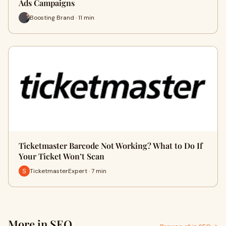
Ads Campaigns
Boosting Brand · 11 min
Ticketmaster Barcode Not Working? What to Do If
Your Ticket Won’t Scan
TicketmasterExpert · 7 min
More in SEO