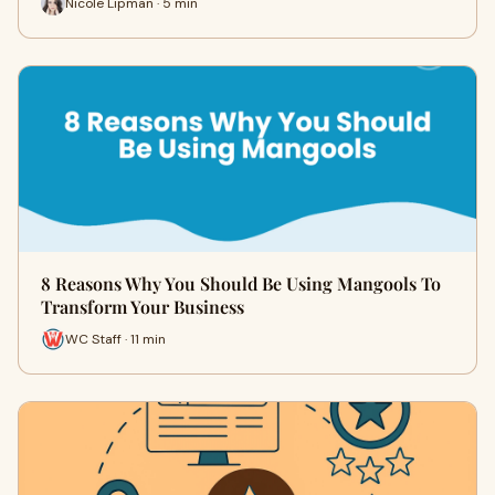
Nicole Lipman · 5 min
8 Reasons Why You Should Be Using Mangools To
Transform Your Business
WC Staff · 11 min