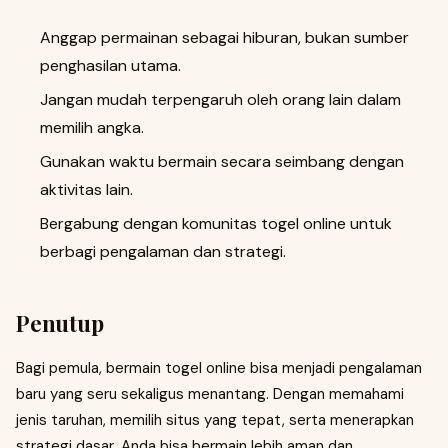
Anggap permainan sebagai hiburan, bukan sumber
penghasilan utama.
Jangan mudah terpengaruh oleh orang lain dalam
memilih angka.
Gunakan waktu bermain secara seimbang dengan
aktivitas lain.
Bergabung dengan komunitas togel online untuk
berbagi pengalaman dan strategi.
Penutup
Bagi pemula, bermain togel online bisa menjadi pengalaman
baru yang seru sekaligus menantang. Dengan memahami
jenis taruhan, memilih situs yang tepat, serta menerapkan
strategi dasar, Anda bisa bermain lebih aman dan