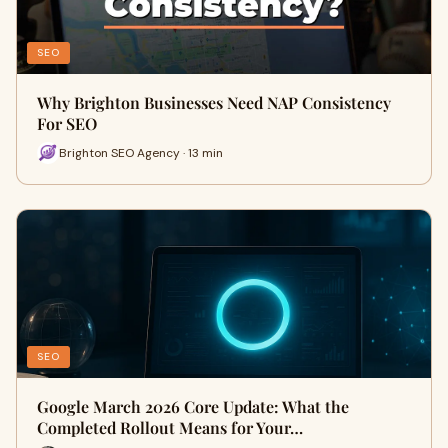
SEO
Why Brighton Businesses Need NAP Consistency
For SEO
Brighton SEO Agency · 13 min
SEO
Google March 2026 Core Update: What the
Completed Rollout Means for Your…