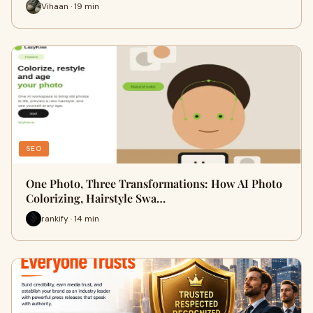
Vihaan · 19 min
SEO
One Photo, Three Transformations: How AI Photo
Colorizing, Hairstyle Swa…
rankify · 14 min