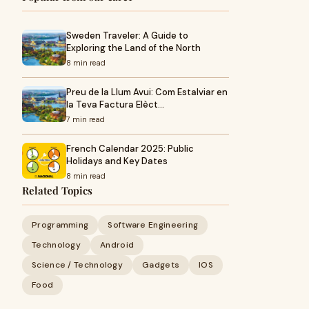
Sweden Traveler: A Guide to
Exploring the Land of the North
8 min read
Preu de la Llum Avui: Com Estalviar en
la Teva Factura Elèct…
7 min read
French Calendar 2025: Public
Holidays and Key Dates
8 min read
Related Topics
Programming
Software Engineering
Technology
Android
Science / Technology
Gadgets
IOS
Food