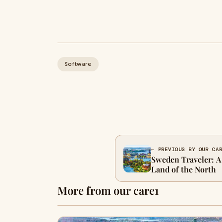
Software
← PREVIOUS BY OUR CA
Sweden Traveler: A
Land of the North
More from our care1