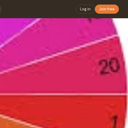
Log in
Join free