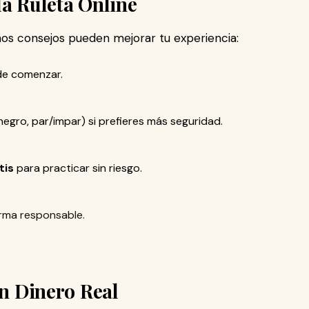
la Ruleta Online
unos consejos pueden mejorar tu experiencia:
de comenzar.
negro, par/impar) si prefieres más seguridad.
tis
para practicar sin riesgo.
orma responsable.
on Dinero Real