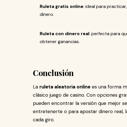
Ruleta gratis online
: ideal para practicar
dinero.
Ruleta con dinero real
: perfecta para q
obtener ganancias.
Conclusión
La
ruleta aleatoria online
es una forma mo
clásico juego de casino. Con opciones gra
pueden encontrar la versión que mejor se 
entretenerte o para apostar dinero real, 
cada giro.