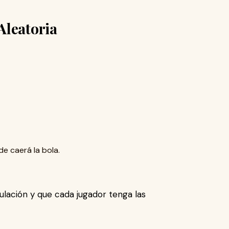
Aleatoria
e caerá la bola.
ulación y que cada jugador tenga las