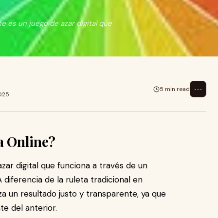
ne es un juego de azar digital que
⋯
5 min read
2025
a Online?
zar digital que funciona a través de un
diferencia de la ruleta tradicional en
iza un resultado justo y transparente, ya que
e del anterior.