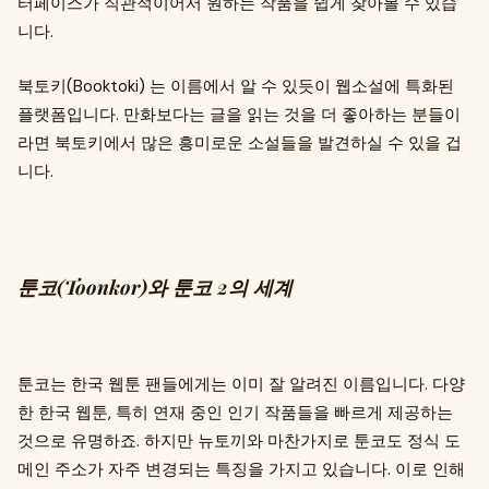
터페이스가 직관적이어서 원하는 작품을 쉽게 찾아볼 수 있습
니다.
북토키(Booktoki) 는 이름에서 알 수 있듯이 웹소설에 특화된
플랫폼입니다. 만화보다는 글을 읽는 것을 더 좋아하는 분들이
라면 북토키에서 많은 흥미로운 소설들을 발견하실 수 있을 겁
니다.
툰코(Toonkor)와 툰코 2의 세계
툰코는 한국 웹툰 팬들에게는 이미 잘 알려진 이름입니다. 다양
한 한국 웹툰, 특히 연재 중인 인기 작품들을 빠르게 제공하는
것으로 유명하죠. 하지만 뉴토끼와 마찬가지로 툰코도 정식 도
메인 주소가 자주 변경되는 특징을 가지고 있습니다. 이로 인해