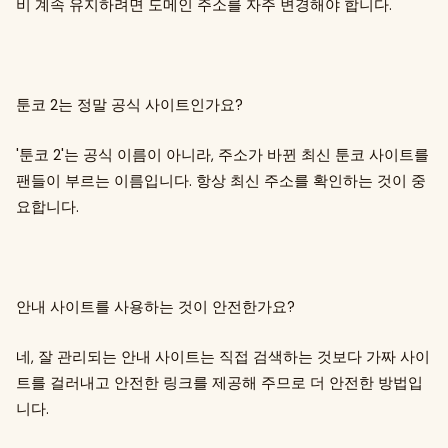
비 계속 유지하려면 도메인 주소를 자주 변경해야 합니다.
툰코 2는 정말 공식 사이트인가요?
'툰코 2'는 공식 이름이 아니라, 주소가 바뀐 최신 툰코 사이트를
팬들이 부르는 이름입니다. 항상 최신 주소를 확인하는 것이 중
요합니다.
안내 사이트를 사용하는 것이 안전한가요?
네, 잘 관리되는 안내 사이트는 직접 검색하는 것보다 가짜 사이
트를 걸러내고 안전한 링크를 제공해 주므로 더 안전한 방법입
니다.