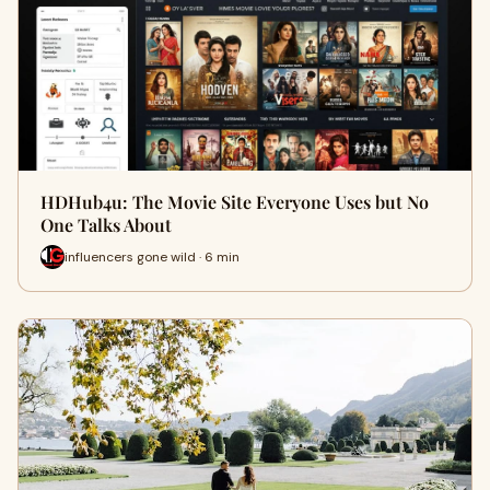
HDHub4u: The Movie Site Everyone Uses but No
One Talks About
influencers gone wild · 6 min