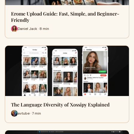
Erome Upload Guide: Fast, Simple, and Beginner-
Friendly
Daniel Jack · 8 min
The Language Diversity of Xossipy Explained
avtube · 7 min