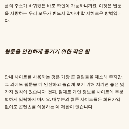
폼의 주소가 바뀌었든 바로 확인이 가능하니까요. 이것은 웹툰
을 사랑하는 우리 모두가 반드시 알아야 할 지혜로운 방법입니
다.
웹툰을 안전하게 즐기기 위한 작은 팁
안내 사이트를 사용하는 것은 가장 큰 걸림돌을 해소해 주지만,
그 외에도 웹툰을 더 안전하고 즐겁게 보기 위해 지키면 좋은 몇
가지 원칙이 있습니다. 첫째, 절대로 개인 정보를 사이트에 무분
별하게 입력하지 마세요. 대부분의 웹툰 사이트들은 회원가입
없이도 콘텐츠를 이용하는 데 제한이 없습니다.