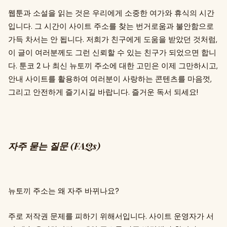
웹툰과 소설을 읽는 것은 우리에게 소중한 여가와 휴식의 시간
입니다. 그 시간이 사이트 주소를 찾는 번거로움과 불안함으로
가득 차서는 안 됩니다. 저희가 친구에게 도움을 받았던 것처럼,
이 글이 여러분께도 그런 신뢰할 수 있는 친구가 되었으면 합니
다. 툰코 2 나 최신 뉴토끼 주소에 대한 고민은 이제 그만하시고,
안내 사이트를 활용하여 여러분이 사랑하는 콘텐츠를 마음껏,
그리고 안전하게 즐기시길 바랍니다. 즐거운 독서 되세요!
자주 묻는 질문 (FAQs)
뉴토끼 주소는 왜 자주 바뀌나요?
주로 저작권 문제를 피하기 위해서입니다. 사이트 운영자가 서