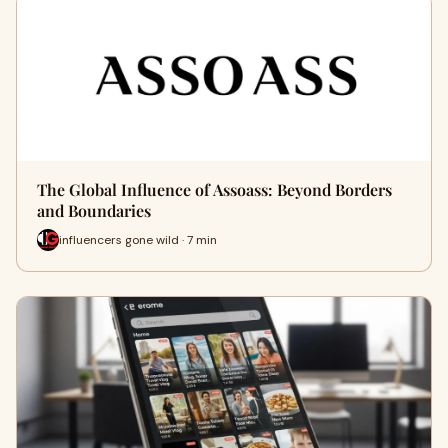
The Global Influence of Assoass: Beyond Borders
and Boundaries
influencers gone wild · 7 min