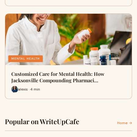
MENTAL HEALTH
Customized Care for Mental Health: How
Jacksonville Compounding Pharmaci…
alexis · 4 min
Popular on WriteUpCafe
Home →