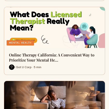
MENTAL HEALTH
Online Therapy California: A Convenient Way to
Prioritize Your Mental He…
I Got U Corp · 5 min