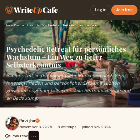
Write
Up
Cafe
Log in
Join free
Home
›
Mental Health
›
Psychedelic Retreat für persönliches Wachstum – Ein Weg zu t…
Psychedelic Retreat für persönliches
Wachstum – Ein Weg zu tiefer
Selbsterkenntnis
In einer Zeit, in der immer mehr Menschen nach Sinn,
innerem Frieden und persönlicher Erfüllung suchen,
gewinnen sogenannte Psychedelic Retreats zunehmend
an Bedeutung.
Ravi jha
November 3, 2025
·
8 writeups
·
joined Nov 2024
⋯
9 min read