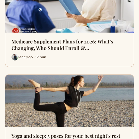
Medicare Supplement Plans for 2026: What’s
Changing, Who Should Enroll &…
lencpop · 12 min
Yoga and sleep: 5 poses for your best night's rest