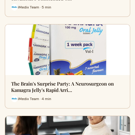
iMedix Team · 5 min
The Brain's Surprise Party: A Neurosurgeon on
Kamagra Jelly's Rapid Arri…
iMedix Team · 4 min