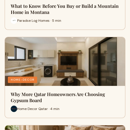
What to Know Before You Buy or Build a Mountain
Home in Montana
Paradse Log Homes · 5 min
HOME-DECOR
Why More Qatar Homeowners Are Choosing
Gypsum Board
Home Decor Qatar · 4 min