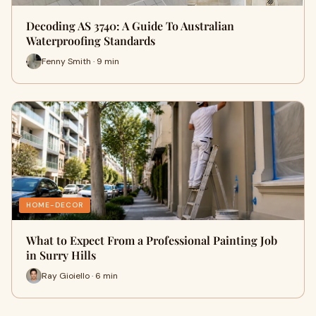
Decoding AS 3740: A Guide To Australian
Waterproofing Standards
Fenny Smith · 9 min
HOME-DECOR
What to Expect From a Professional Painting Job
in Surry Hills
Ray Gioiello · 6 min