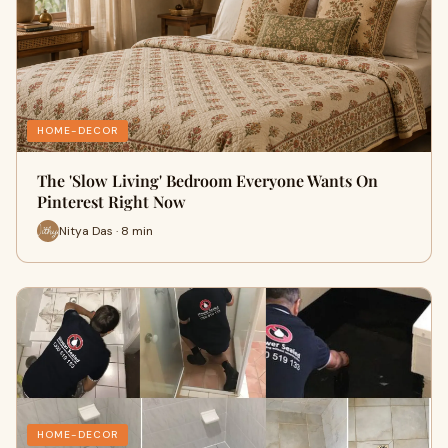
HOME-DECOR
The 'Slow Living' Bedroom Everyone Wants On
Pinterest Right Now
Nitya Das · 8 min
HOME-DECOR