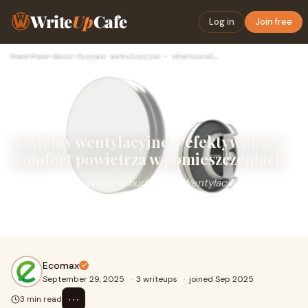
Write
Up
Cafe
Log in
Join free
Home
›
Home-decor
›
Systemy wentylacyjne – efektywność i komfort powietrza w pom…
Systemy wentylacyjne – efektywność i
komfort powietrza w pomieszczeniach
Znaczenie wentylacji w budynkachWentylacja jest
kluczowym elementem każdego nowoczesnego budynku,
zarówno mieszkalnego, jak i komercyjnego. Jej gł?
Ecomax
September 29, 2025
·
3 writeups
·
joined Sep 2025
⋯
3 min read