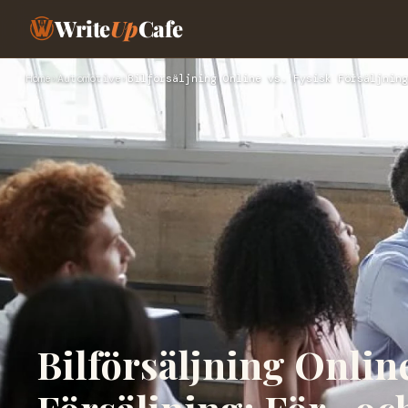
Write
Up
Cafe
Home
›
Automotive
›
Bilförsäljning Online vs. Fysisk Försäljning
Bilförsäljning Online