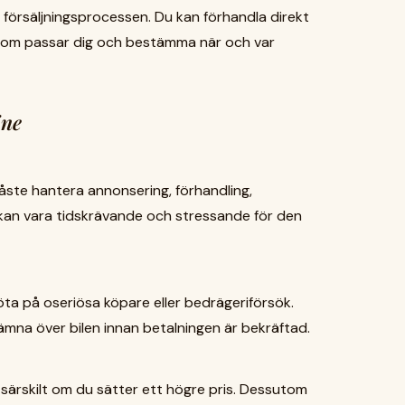
er försäljningsprocessen. Du kan förhandla direkt
som passar dig och bestämma när och var
ine
 måste hantera annonsering, förhandling,
kan vara tidskrävande och stressande för den
stöta på oseriösa köpare eller bedrägeriförsök.
 lämna över bilen innan betalningen är bekräftad.
, särskilt om du sätter ett högre pris. Dessutom