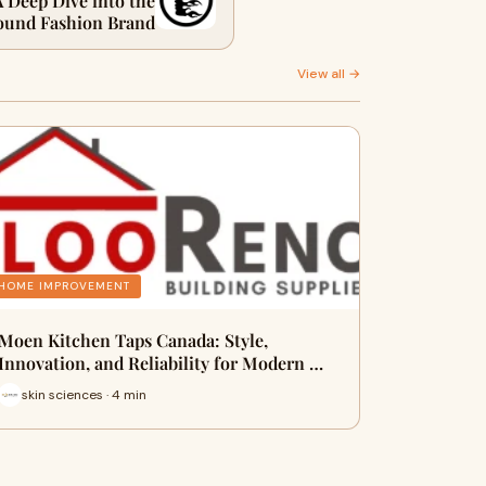
A Deep Dive into the
ound Fashion Brand
View all →
HOME IMPROVEMENT
Moen Kitchen Taps Canada: Style,
Innovation, and Reliability for Modern …
skin sciences · 4 min