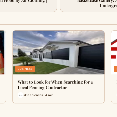
ial Hood By Air Clothing |
Basketcase Gallery: 
Undergr
BUSINESS
What to Look for When Searching for a
Local Fencing Contractor
skin sciences · 4 min