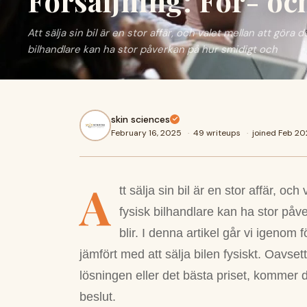
Försäljning: För- oc
Att sälja sin bil är en stor affär, och valet mellan att göra d
bilhandlare kan ha stor påverkan på hur smidigt och
skin sciences
February 16, 2025
·
49 writeups
·
joined Feb 2
A
tt sälja sin bil är en stor affär, och
fysisk bilhandlare kan ha stor på
blir. I denna artikel går vi igenom
jämfört med att sälja bilen fysiskt. Oavs
lösningen eller det bästa priset, kommer de
beslut.