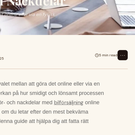
h Nackdelar
et online eller via en fysisk
⋯
5 min read
025
 valet mellan att göra det online eller via en
verkan på hur smidigt och lönsamt processen
bilförsäljning
 för- och nackdelar med
online
ett om du letar efter den mest bekväma
nna guide att hjälpa dig att fatta rätt