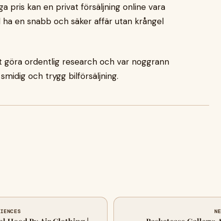
a pris kan en privat försäljning online vara
l ha en snabb och säker affär utan krångel
l att göra ordentlig research och var noggrann
idig och trygg bilförsäljning.
CIENCES
NE